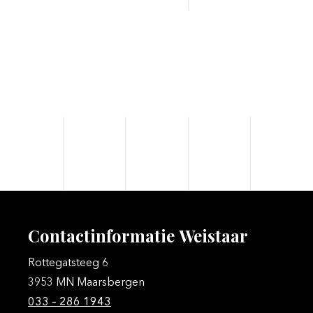
Contactinformatie
Weistaar
Rottegatsteeg 6
3953 MN Maarsbergen
033 – 286 1943