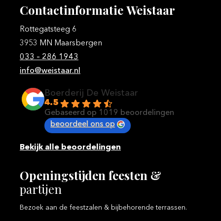
Contactinformatie
Weistaar
Rottegatsteeg 6
3953 MN Maarsbergen
033 – 286 1943
info@weistaar.nl
Boerderij De Weistaar
4.5
Gebaseerd op 1019 beoordelingen
beoordeel ons op
Bekijk alle beoordelingen
Openingstijden
feesten
&
partijen
Bezoek aan de feestzalen & bijbehorende terrassen.