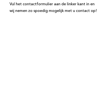
Vul het contactformulier aan de linker kant in en
wij nemen zo spoedig mogelijk met u contact op!
Volg ons direct op social media en
blijf op de hoogte