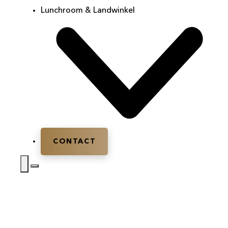
Lunchroom & Landwinkel
CONTACT
Home
|
Activiteiten
|
Laserkleiduifschieten