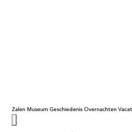
info@weistaar.nl
Zalen
Museum
Geschiedenis
Overnachten
Vacat