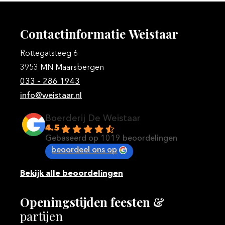
Contactinformatie
Weistaar
Rottegatsteeg 6
3953 MN Maarsbergen
033 – 286 1943
info@weistaar.nl
Boerderij De Weistaar
4.5
Gebaseerd op 1019 beoordelingen
beoordeel ons op
Bekijk alle beoordelingen
Openingstijden
feesten
&
partijen