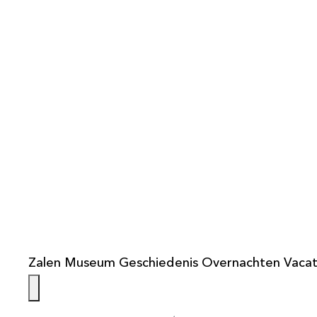
info@weistaar.nl
Zalen
Museum
Geschiedenis
Overnachten
Vacat