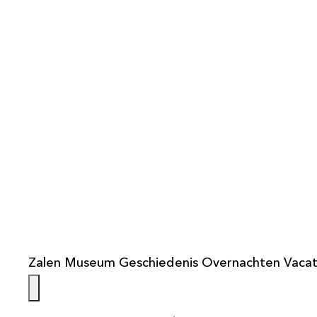
info@weistaar.nl
Zalen
Museum
Geschiedenis
Overnachten
Vacat