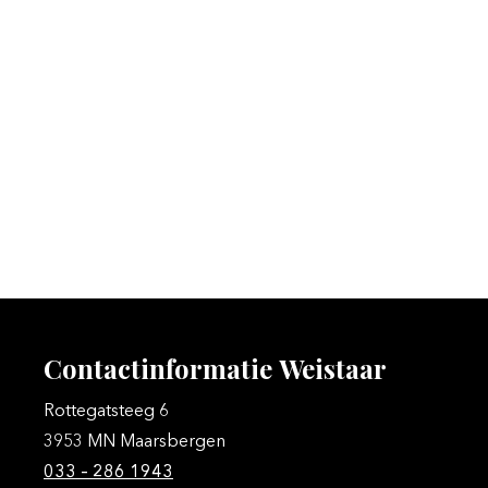
Contactinformatie
Weistaar
Rottegatsteeg 6
3953 MN Maarsbergen
033 – 286 1943