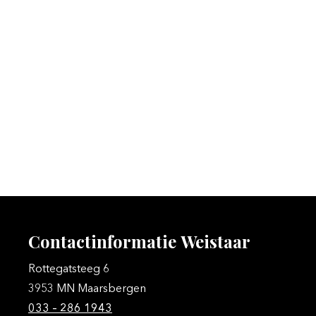
Contactinformatie
Weistaar
Rottegatsteeg 6
3953 MN Maarsbergen
033 – 286 1943