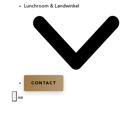
Lunchroom & Landwinkel
CONTACT
Home
|
Teambuilding
|
Teambuilding Veenendaal