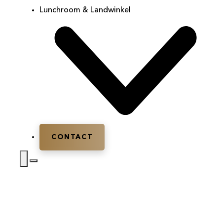
Lunchroom & Landwinkel
CONTACT
Home
|
Partycentrum
|
Partycentrum Amersfoort