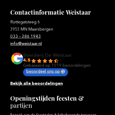
Contactinformatie
Weistaar
Rottegatsteeg 6
3953 MN Maarsbergen
033 – 286 1943
info@weistaar.nl
Boerderij De Weistaar
4.5
Gebaseerd op 1019 beoordelingen
beoordeel ons op
Bekijk alle beoordelingen
Openingstijden
feesten
&
partijen
Bezoek aan de feestzalen & bijbehorende terrassen.