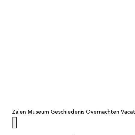
info@weistaar.nl
Zalen
Museum
Geschiedenis
Overnachten
Vacat