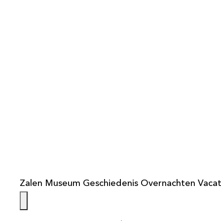
info@weistaar.nl
Zalen
Museum
Geschiedenis
Overnachten
Vacat