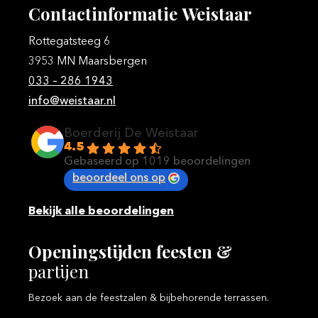
Contactinformatie
Weistaar
Rottegatsteeg 6
3953 MN Maarsbergen
033 – 286 1943
info@weistaar.nl
Boerderij De Weistaar
4.5
Gebaseerd op 1019 beoordelingen
beoordeel ons op
Bekijk alle beoordelingen
Openingstijden
feesten
&
partijen
Bezoek aan de feestzalen & bijbehorende terrassen.