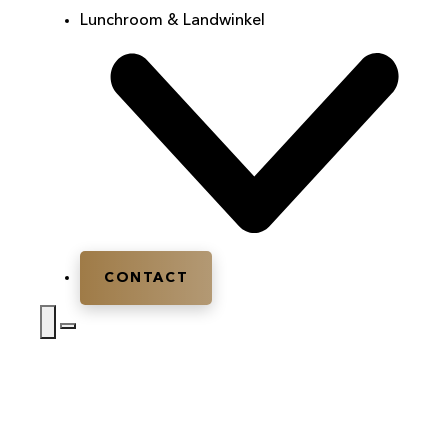
Lunchroom & Landwinkel
CONTACT
Home
|
Boerengolf
|
Boerengolf Leusden