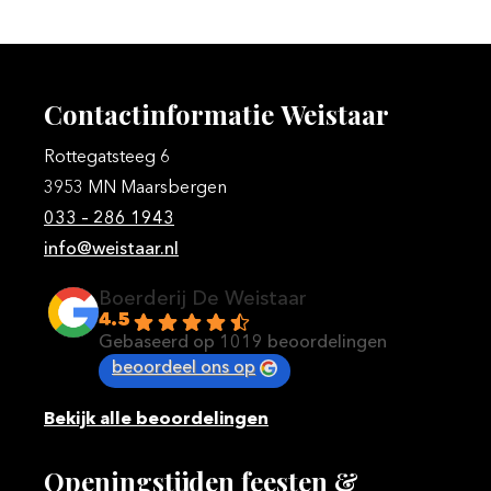
Contactinformatie
Weistaar
Rottegatsteeg 6
3953 MN Maarsbergen
033 – 286 1943
info@weistaar.nl
Boerderij De Weistaar
4.5
Gebaseerd op 1019 beoordelingen
beoordeel ons op
Bekijk alle beoordelingen
Openingstijden
feesten
&