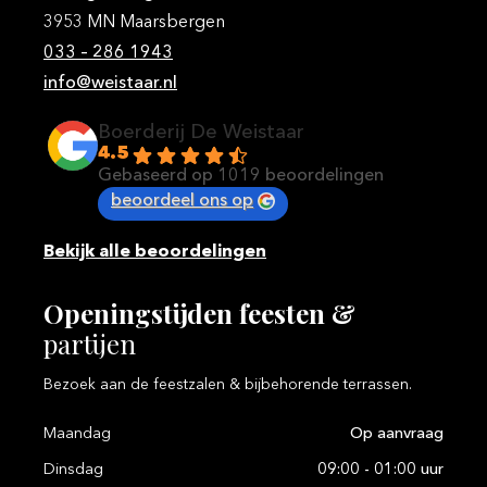
3953 MN Maarsbergen
033 – 286 1943
info@weistaar.nl
Boerderij De Weistaar
4.5
Gebaseerd op 1019 beoordelingen
beoordeel ons op
Bekijk alle beoordelingen
Openingstijden
feesten
&
partijen
Bezoek aan de feestzalen & bijbehorende terrassen.
Maandag
Op aanvraag
Dinsdag
09:00 - 01:00 uur